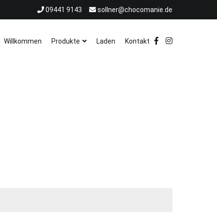
09441 9143
sollner@chocomanie.de
Willkommen
Produkte
Laden
Kontakt